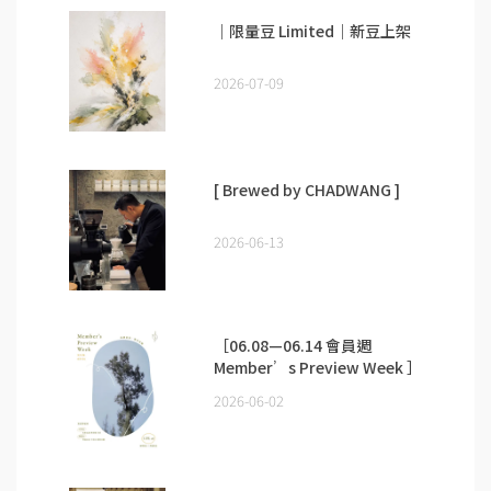
｜限量豆 Limited｜新豆上架
2026-07-09
[ Brewed by CHADWANG ]
2026-06-13
［06.08—06.14 會員週
Member’s Preview Week ］
2026-06-02