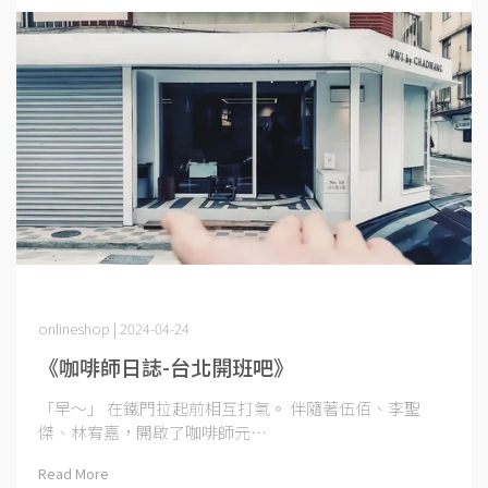
onlineshop | 2024-04-24
《咖啡師日誌-台北開班吧》
「早～」 在鐵門拉起前相互打氣。 伴隨著伍佰、李聖
傑、林宥嘉，開啟了咖啡師元⋯
Read More