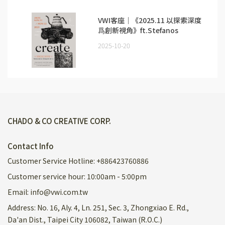
VWI客座｜《2025.11 以探索深度
爲創新視角》ft.Stefanos
Domatiotis
2025-10-20
CHADO & CO CREATIVE CORP.
Contact Info
Customer Service Hotline: +886423760886
Customer service hour: 10:00am - 5:00pm
Email: info@vwi.com.tw
Address: No. 16, Aly. 4, Ln. 251, Sec. 3, Zhongxiao E. Rd.,
Da'an Dist., Taipei City 106082, Taiwan (R.O.C.)