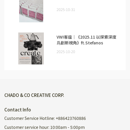
2025-10-31
VWI客座｜《2025.11 以探索深度
爲創新視角》ft.Stefanos
Domatiotis
2025-10-20
CHADO & CO CREATIVE CORP.
Contact Info
Customer Service Hotline: +886423760886
Customer service hour: 10:00am - 5:00pm