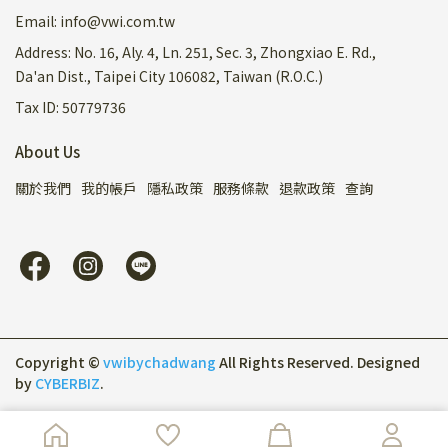
Email: info@vwi.com.tw
Address: No. 16, Aly. 4, Ln. 251, Sec. 3, Zhongxiao E. Rd.,
Da'an Dist., Taipei City 106082, Taiwan (R.O.C.)
Tax ID: 50779736
About Us
關於我們
我的帳戶
隱私政策
服務條款
退款政策
查詢
Copyright ©
vwibychadwang
All Rights Reserved.
Designed
by
CYBERBIZ
.