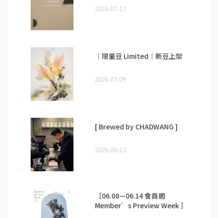
2026-07-17
｜限量豆 Limited｜新豆上架
2026-07-09
[ Brewed by CHADWANG ]
2026-06-13
［06.08—06.14 會員週
Member’s Preview Week ］