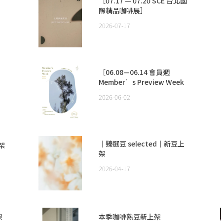
［07.17 — 07.20 SCE 台北國
際精品咖啡展］
2026-07-17
［06.08—06.14 會員週
Member’s Preview Week
］
2026-06-02
｜臻選豆 selected｜新豆上
架
架
2026-04-17
架
本季咖啡熟豆新上架