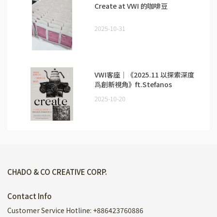
Create at VWI 的咖啡豆
2025-10-31
VWI客座｜《2025.11 以探索深度
爲創新視角》ft.Stefanos
Domatiotis
2025-10-20
CHADO & CO CREATIVE CORP.
Contact Info
Customer Service Hotline: +886423760886