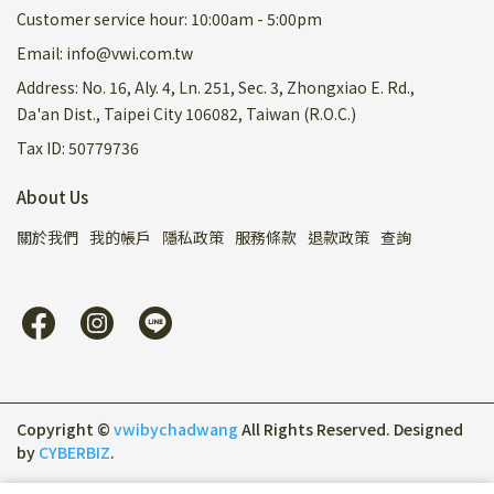
Customer service hour: 10:00am - 5:00pm
Email: info@vwi.com.tw
Address: No. 16, Aly. 4, Ln. 251, Sec. 3, Zhongxiao E. Rd.,
Da'an Dist., Taipei City 106082, Taiwan (R.O.C.)
Tax ID: 50779736
About Us
關於我們
我的帳戶
隱私政策
服務條款
退款政策
查詢
Copyright ©
vwibychadwang
All Rights Reserved.
Designed
by
CYBERBIZ
.