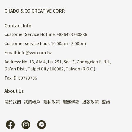
CHADO & CO CREATIVE CORP.
Contact Info
Customer Service Hotline: +886423760886
Customer service hour: 10:00am - 5:00pm
Email: info@vwi.com.tw
Address: No. 16, Aly. 4, Ln. 251, Sec. 3, Zhongxiao E. Rd.,
Da'an Dist., Taipei City 106082, Taiwan (R.O.C.)
Tax ID: 50779736
About Us
關於我們
我的帳戶
隱私政策
服務條款
退款政策
查詢