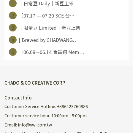
1
｜日常豆 Daily｜新豆上架
2
［07.17 — 07.20 SCE 台⋯
3
｜限量豆 Limited｜新豆上架
4
[ Brewed by CHADWANG⋯
5
［06.08—06.14 會員週 Mem⋯
CHADO & CO CREATIVE CORP.
Contact Info
Customer Service Hotline: +886423760886
Customer service hour: 10:00am - 5:00pm
Email: info@vwi.com.tw